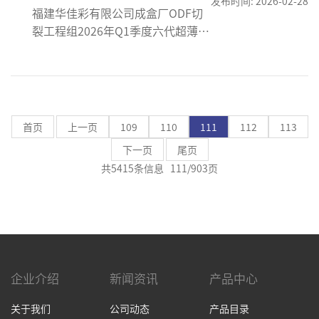
发布时间: 2026-02-28
福建华佳彩有限公司成盒厂ODF切
裂工程组2026年Q1季度六代超薄切
裂机铁氟龙&气缸&皮带需求，采
用“竞争谈判”方式进行。总价限
价未税122521.88 RMB元
首页
上一页
109
110
111
112
113
下一页
尾页
共5415条信息 111/903页
企业介绍
新闻资讯
产品中心
关于我们
公司动态
产品目录