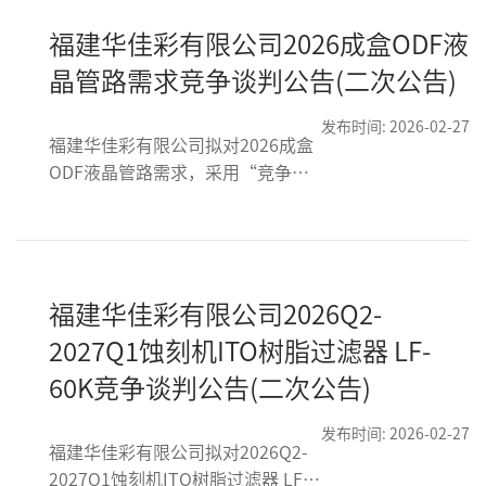
福建华佳彩有限公司2026成盒ODF液
晶管路需求竞争谈判公告(二次公告)
发布时间: 2026-02-27
福建华佳彩有限公司拟对2026成盒
ODF液晶管路需求，采用“竞争谈
判”方式进行，项目最高限价单价
如下
福建华佳彩有限公司2026Q2-
2027Q1蚀刻机ITO树脂过滤器 LF-
60K竞争谈判公告(二次公告)
发布时间: 2026-02-27
福建华佳彩有限公司拟对2026Q2-
2027Q1蚀刻机ITO树脂过滤器 LF-