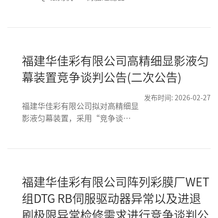
60K，采用“竞争谈判”方式进
福建华佳彩有限公司高精细显影液匀
幕装置竞争谈判公告(二次公告)
发布时间: 2026-02-27
福建华佳彩有限公司拟对高精细显
影液匀幕装置，采用“竞争谈
判”方式进行
福建华佳彩有限公司阵列彩膜厂WET
组DTG RB伺服驱动器异常以及进退
刷极限异常检修需求进行竞争谈判公