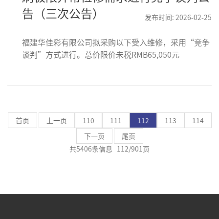
告（三次公告）
发布时间: 2026-02-25
福建华佳彩有限公司拟采购以下受入维修，采用“竞争
谈判”方式进行。总价限价未税RMB65,050元
首页
上一页
110
111
112
113
114
下一页
尾页
共5406条信息 112/901页