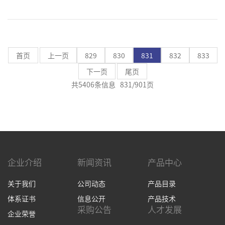
月31日对长期滞留品转让项目进行
竞价询比开标，合同包1非保税品得
标方为深圳市盛达思科技有限公
司。由于深圳市盛达思科技有限公
司因其自身原因弃标，华映科技对
首页
上一页
829
830
831
832
833
非保税品合同包重新进行转让竞
下一页
尾页
价。
共5406条信息 831/901页
企业介绍
新闻资讯
产品中心
关于我们
公司动态
产品目录
体系证书
信息公开
产品技术
采购公告
人才发展
企业荣誉