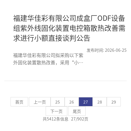
福建华佳彩有限公司成盒厂ODF设备
组紫外线固化装置电控箱散热改善需
求进行小额直接谈判公告
发布时间: 2026-06-25
福建华佳彩有限公司拟采购以下紫
外固化装置散热改善，采用“小额
直接谈判”方式进行。总价限价未
税RMB16,720元
首页
上一页
25
26
27
28
29
下一页
尾页
共5412条信息 27/902页