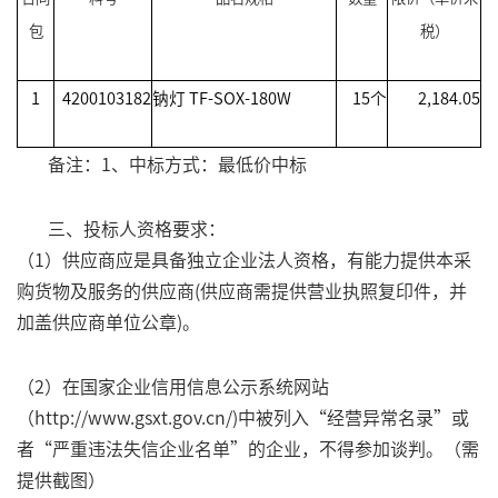
包
税）
1
4200103182
钠灯
TF-SOX-180W
15
个
2,184.05
备注：
1
、中标方式：最低价中标
三、投标人资格要求：
（
1
）供应商应是具备独立企业法人资格，有能力提供本采
购货物及服务的供应商
(
供应商需提供营业执照复印件，并
加盖供应商单位公章
)
。
（
2
）在国家企业信用信息公示系统网站
（
http://www.gsxt.gov.cn/)
中被列入“经营异常名录”或
者“严重违法失信企业名单”的企业，不得参加谈判。（需
提供截图）