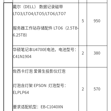
戴尔（
DELL
） 数据记录磁带
LTO3/LTO4/LTO5/LTO6/LTO7
5
950
服务器工作站存储配件
LTO6
（
2.5TB-
6.25TB
）
华硕笔记本
U4700E
电池，电池型号：
2
380
C41N1904
佐西卡灯泡 爱普生投影仪灯泡
灯泡含灯架
EPSON
灯泡型号：
2
570
ELPLP64
要求适配机型：
EB-C1040XN