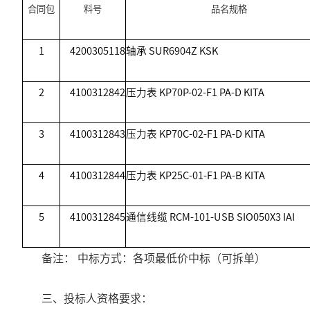
合同包
料号
品名规格
1
4200305118
轴承
SUR6904Z KSK
2
4100312842
压力表
KP70P-02-F1 PA-D KITA
3
4100312843
压力表
KP70C-02-F1 PA-D KITA
4
4100312844
压力表
KP25C-01-F1 PA-B KITA
5
4100312845
通信线缆
RCM-101-USB SIO050X3 IAI
备注： 中标方式：各项最低价中标（可拆单）
三、投标人资格要求：