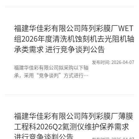
福建华佳彩有限公司阵列彩膜厂WET
组2026年度清洗机蚀刻机去光阻机轴
承类需求 进行竞争谈判公告
发布时间: 2026-04-07
福建华佳彩有限公司拟采购以下轴
承，采用“竞争谈判”方式进行。
总价限价未税RMB93,480，
福建华佳彩有限公司阵列彩膜厂薄膜
工程科2026Q2氦测仪维护保养需求
进行竞争谈判公告