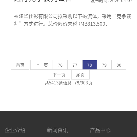
发布时间: 2026-04-07
福建华佳彩有限公司拟采购以下磁流体，采用“竞争谈
判”方式进行。总价限价未税RMB313,500，
首页
上一页
76
77
78
79
80
下一页
尾页
共5413条信息 78/903页
企业介绍
新闻资讯
产品中心