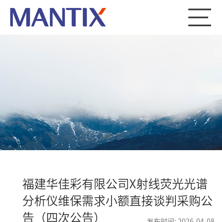
福建华佳彩有限公司X射线荧光光谱
分析仪维保需求小额直接谈判采购公
告（四次公告）
发布时间: 2026-04-08