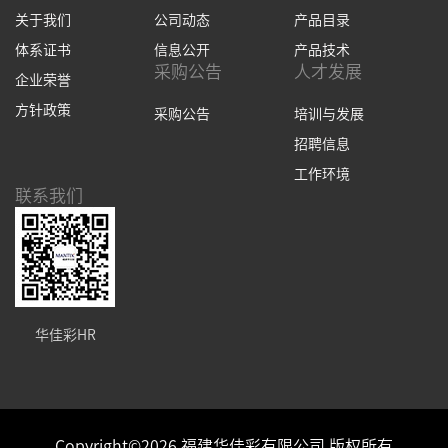
关于我们
公司动态
产品目录
体系证书
信息公开
产品技术
采购公告
人才发展
企业荣誉
方针政策
采购公告
培训与发展
招聘信息
工作环境
联系我们
华佳彩HR
Copyright©2026 福建华佳彩有限公司 版权所有