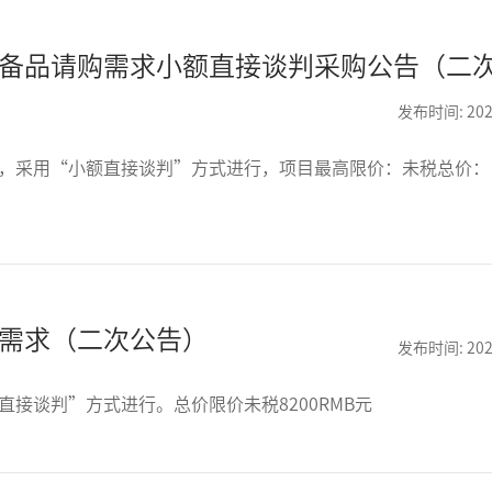
备品请购需求小额直接谈判采购公告（二
发布时间: 2026
，采用“小额直接谈判”方式进行，项目最高限价：未税总价：
需求（二次公告）
发布时间: 2026
接谈判”方式进行。总价限价未税8200RMB元