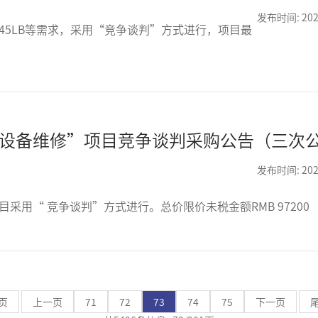
发布时间: 2026
045LB等需求，采用“竞争谈判”方式进行，项目最
设备维修”项目竞争谈判采购公告（三次
发布时间: 2026
用“ 竞争谈判”方式进行。总价限价未税金额RMB 97200
页
上一页
71
72
73
74
75
下一页