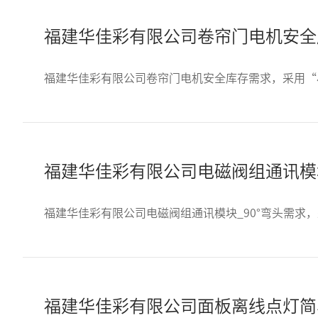
福建华佳彩有限公司卷帘门电机安全
福建华佳彩有限公司卷帘门电机安全库存需求，采用“小
福建华佳彩有限公司电磁阀组通讯模块
福建华佳彩有限公司电磁阀组通讯模块_90°弯头需求，
福建华佳彩有限公司面板离线点灯简易治